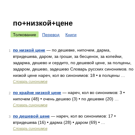
по+низкой+цене
Толкование
Перевод
Книги
по низкой цене
— по дешевке, нипочем, дарма,
1
втридешева, даром, за гроши, за бесценок, за копейки,
задарма, дешево и сердито, по дешевой цене, за полцены,
задаром, дешево, задешево Словарь русских синонимов. по
низкой цене нареч, кол во синонимов: 18 • в полцены …
Словарь синонимов
по крайне низкой цене
— нареч, кол во синонимов: 3 •
2
нипочем (48) • очень дешево (3) • по дешевке (20) …
Словарь синонимов
по дешевой цене
— нареч, кол во синонимов: 17 •
3
втридешева (16) • дарма (28) • даром (69) • …
Словарь синонимов