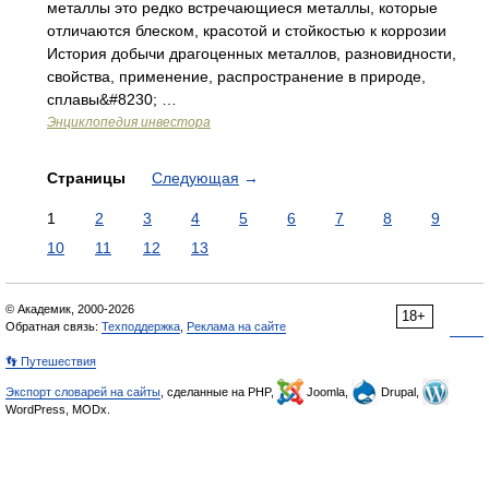
металлы это редко встречающиеся металлы, которые
отличаются блеском, красотой и стойкостью к коррозии
История добычи драгоценных металлов, разновидности,
свойства, применение, распространение в природе,
сплавы&#8230; …
Энциклопедия инвестора
Страницы
Следующая
→
1
2
3
4
5
6
7
8
9
10
11
12
13
© Академик, 2000-2026
18+
Обратная связь:
Техподдержка
,
Реклама на сайте
👣 Путешествия
Экспорт словарей на сайты
, сделанные на PHP,
Joomla,
Drupal,
WordPress, MODx.